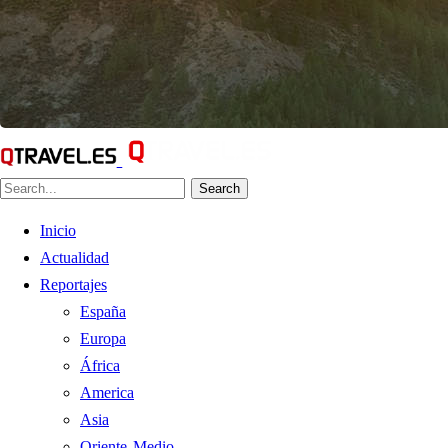
Search
Inicio
Actualidad
Reportajes
España
Europa
África
America
Asia
Oriente Medio