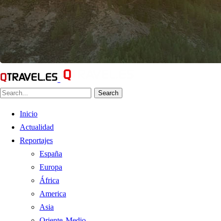
Search
Inicio
Actualidad
Reportajes
España
Europa
África
America
Asia
Oriente Medio