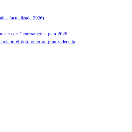
tina (actualizada 2026)
rística de Centroamérica para 2026
onvierte el destino en un gran videoclip