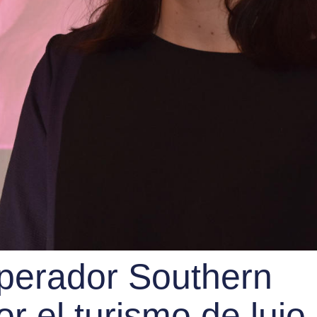
operador Southern
r el turismo de lujo