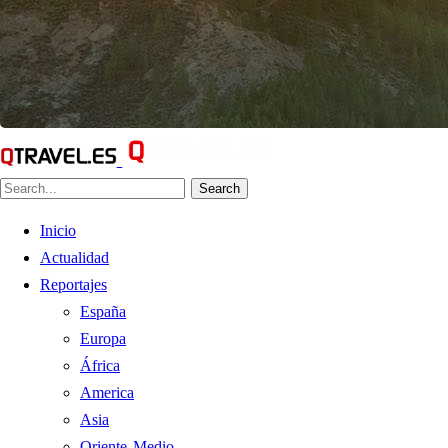
Search
Inicio
Actualidad
Reportajes
España
Europa
África
America
Asia
Oriente Medio