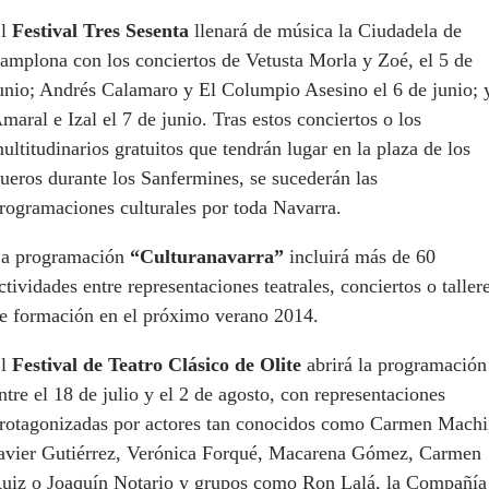
El
Festival Tres Sesenta
llenará de música la Ciudadela de
amplona con los conciertos de Vetusta Morla y Zoé, el 5 de
unio; Andrés Calamaro y El Columpio Asesino el 6 de junio; 
maral e Izal el 7 de junio. Tras estos conciertos o los
ultitudinarios gratuitos que tendrán lugar en la plaza de los
ueros durante los Sanfermines, se sucederán las
rogramaciones culturales por toda Navarra.
a programación
“Culturanavarra”
incluirá más de 60
ctividades entre representaciones teatrales, conciertos o taller
e formación en el próximo verano 2014.
El
Festival de Teatro Clásico de Olite
abrirá la programación
ntre el 18 de julio y el 2 de agosto, con representaciones
rotagonizadas por actores tan conocidos como Carmen Machi
avier Gutiérrez, Verónica Forqué, Macarena Gómez, Carmen
uiz o Joaquín Notario y grupos como Ron Lalá, la Compañía