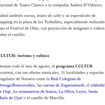
acional de Teatro Clásico o la compañía Andrea D’Odorico.
abrá también cursos, teatro de calle y un espectáculo de
apping en la plaza de los Teobaldos, especialmente realizado
ara el Festival de Olite, con proyección de imágenes o videos
obre el castillo.
ULTUR: turismo y cultura
urante todo el mes de agosto, el
programa CULTUR
ecorrerá, con sus ofertas musicales, 31 localidades y espacios
ingulares de Navarra como la
Real Colegiata de
rreaga/Roncesvalles
, las
cuevas de Zugarramurdi
, el
robledal
e Orgi
, los
monasterios de Iranzu
,
La Oliva
,
Leyre
,
Santa
aría de Ujué
o el castillo de Marcilla.