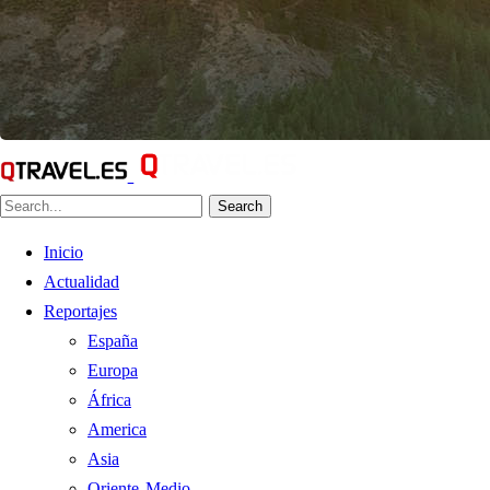
Search
Inicio
Actualidad
Reportajes
España
Europa
África
America
Asia
Oriente Medio