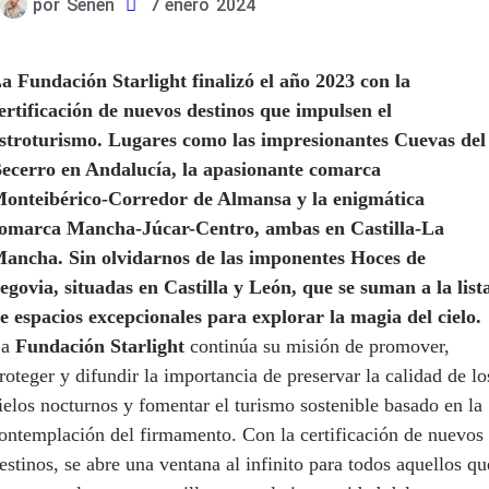
por
Senen
7 enero 2024
a Fundación Starlight finalizó el año 2023 con la
ertificación de nuevos destinos que impulsen el
stroturismo. Lugares como las impresionantes Cuevas del
ecerro en Andalucía, la apasionante comarca
onteibérico-Corredor de Almansa y la enigmática
omarca Mancha-Júcar-Centro, ambas en Castilla-La
ancha. Sin olvidarnos de las imponentes Hoces de
egovia, situadas en Castilla y León, que se suman a la list
e espacios excepcionales para explorar la magia del cielo.
La
Fundación Starlight
continúa su misión de promover,
roteger y difundir la importancia de preservar la calidad de lo
ielos nocturnos y fomentar el turismo sostenible basado en la
ontemplación del firmamento. Con la certificación de nuevos
estinos, se abre una ventana al infinito para todos aquellos qu