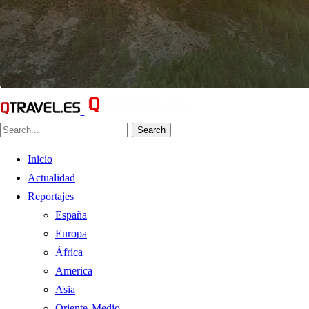
Search
Inicio
Actualidad
Reportajes
España
Europa
África
America
Asia
Oriente Medio