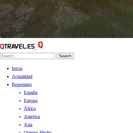
Search
Inicio
Actualidad
Reportajes
España
Europa
África
America
Asia
Oriente Medio