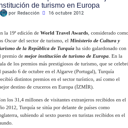
institución de turismo en Europa
por
Redacción
16 octubre 2012
n la 19ª edición de
World Travel Awards
, considerado com
os
Oscar
del sector de turismo, el
Ministerio de Cultura y
urismo de la República de Turquía
ha sido galardonado con
l premio de
mejor institución de turismo de Europa
. En la
ala de los premios más prestigiosos de turismo, que se celebr
l pasado 6 de octubre en el Algarve (Portugal), Turquía
ecibió distintos premios en el sector turístico, así como el
ejor destino de cruceros en Europa (İZMİR).
on los 31,4 millones de visitantes extranjeros recibidos en el
ño 2012, Turquía se sitúa por delante de países como
nglaterra, subiendo al sexto puesto en turistas recibidos en el
undo.