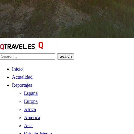
Search
Inicio
Actualidad
Reportajes
España
Europa
África
America
Asia
Oriente Medio