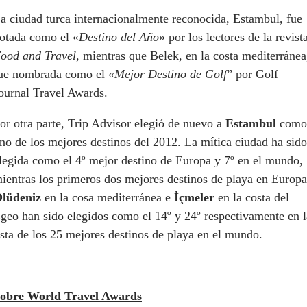
a ciudad turca internacionalmente reconocida, Estambul, fue
otada como el «
Destino del Año
» por los lectores de la revist
ood and Travel
, mientras que Belek, en la costa mediterránea
ue nombrada como el
«Mejor Destino de Golf
” por Golf
ournal Travel Awards.
or otra parte, Trip Advisor elegió de nuevo a
Estambul
como
no de los mejores destinos del 2012. La mítica ciudad ha sido
legida como el 4º mejor destino de Europa y 7º en el mundo,
ientras los primeros dos mejores destinos de playa en Europa
lüdeniz
en la cosa mediterránea e
İçmeler
en la costa del
geo han sido elegidos como el 14º y 24º respectivamente en l
ista de los 25 mejores destinos de playa en el mundo.
obre World Travel Awards