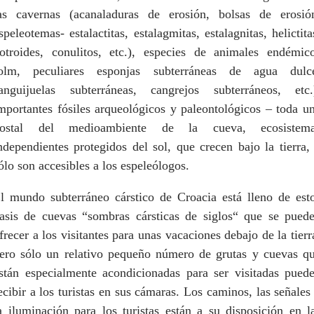
as cavernas (acanaladuras de erosión, bolsas de erosió
speleotemas- estalactitas, estalagmitas, estalagnitas, helictita
otroides, conulitos, etc.), especies de animales endémic
olm, peculiares esponjas subterráneas de agua dulc
anguijuelas subterráneas, cangrejos subterráneos, etc.
mportantes fósiles arqueológicos y paleontológicos – toda u
ostal del medioambiente de la cueva, ecosistem
ndependientes protegidos del sol, que crecen bajo la tierra,
ólo son accesibles a los espeleólogos.
l mundo subterráneo cárstico de Croacia está lleno de est
asis de cuevas “sombras cársticas de siglos“ que se pued
frecer a los visitantes para unas vacaciones debajo de la tierr
ero sólo un relativo pequeño número de grutas y cuevas q
stán especialmente acondicionadas para ser visitadas pued
ecibir a los turistas en sus cámaras. Los caminos, las señales
a iluminación para los turistas están a su disposición en l