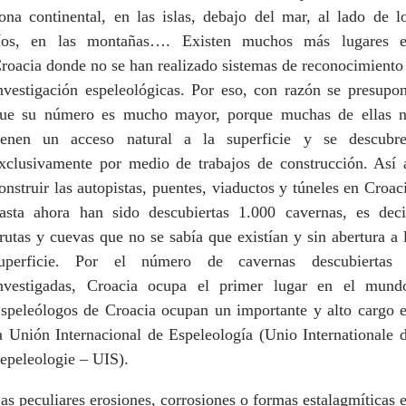
ona continental, en las islas, debajo del mar, al lado de l
íos, en las montañas…. Existen muchos más lugares 
roacia donde no se han realizado sistemas de reconocimiento
nvestigación espeleológicas. Por eso, con razón se presupo
ue su número es mucho mayor, porque muchas de ellas 
ienen un acceso natural a la superficie y se descubr
xclusivamente por medio de trabajos de construcción. Así 
onstruir las autopistas, puentes, viaductos y túneles en Croac
asta ahora han sido descubiertas 1.000 cavernas, es deci
rutas y cuevas que no se sabía que existían y sin abertura a 
uperficie. Por el número de cavernas descubiertas
nvestigadas, Croacia ocupa el primer lugar en el mund
speleólogos de Croacia ocupan un importante y alto cargo 
a Unión Internacional de Espeleología (Unio Internationale 
epeleologie – UIS).
as peculiares erosiones, corrosiones o formas estalagmíticas 