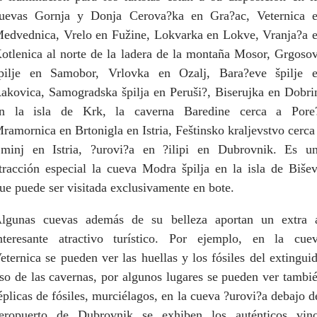
uevas Gornja y Donja Cerova?ka en Gra?ac, Veternica 
edvednica, Vrelo en Fužine, Lokvarka en Lokve, Vranja?a 
otlenica al norte de la ladera de la montaña Mosor, Grgoso
pilje en Samobor, Vrlovka en Ozalj, Bara?eve špilje 
akovica, Samogradska špilja en Peruši?, Biserujka en Dobri
n la isla de Krk, la caverna Baredine cerca a Pore
ramornica en Brtonigla en Istria, Feštinsko kraljevstvo cerca
minj en Istria, ?urovi?a en ?ilipi en Dubrovnik. Es u
tracción especial la cueva Modra špilja en la isla de Biše
ue puede ser visitada exclusivamente en bote.
lgunas cuevas además de su belleza aportan un extra 
nteresante atractivo turístico. Por ejemplo, en la cue
eternica se pueden ver las huellas y los fósiles del extingui
so de las cavernas, por algunos lugares se pueden ver tambi
éplicas de fósiles, murciélagos, en la cueva ?urovi?a debajo d
eropuerto de Dubrovnik se exhiben los auténticos vin