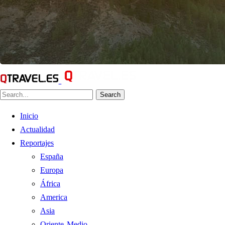
Search
Inicio
Actualidad
Reportajes
España
Europa
África
America
Asia
Oriente Medio