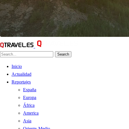
Search
Inicio
Actualidad
Reportajes
España
Europa
África
America
Asia
Oriente Medio