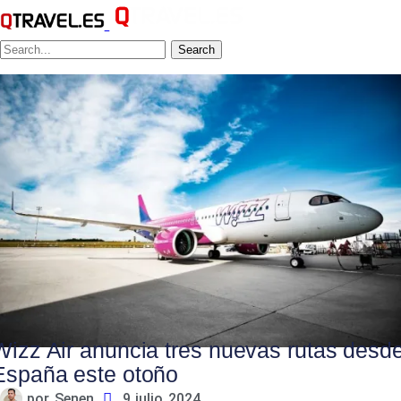
Search
Wizz Air anuncia tres nuevas rutas desd
España este otoño
por
Senen
9 julio 2024