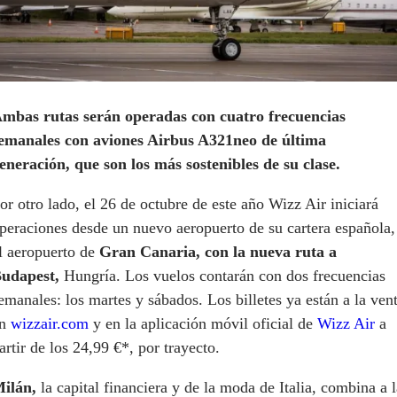
mbas rutas serán operadas con cuatro frecuencias
emanales con aviones Airbus A321neo de última
eneración, que son los más sostenibles de su clase.
or otro lado, el 26 de octubre de este año Wizz Air iniciará
peraciones desde un nuevo aeropuerto de su cartera española,
l aeropuerto de
Gran Canaria, con la nueva ruta a
udapest,
Hungría. Los vuelos contarán con dos frecuencias
emanales: los martes y sábados. Los billetes ya están a la ven
en
wizzair.com
y en la aplicación móvil oficial de
Wizz Air
a
artir de los 24,99 €*, por trayecto.
ilán,
la capital financiera y de la moda de Italia, combina a l