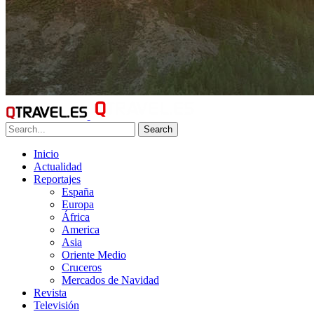
Search
Inicio
Actualidad
Reportajes
España
Europa
África
America
Asia
Oriente Medio
Cruceros
Mercados de Navidad
Revista
Televisión