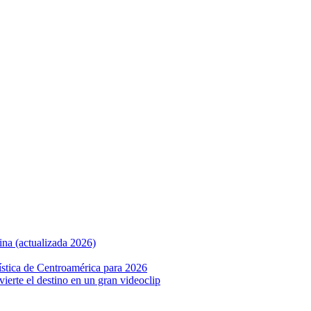
ina (actualizada 2026)
ística de Centroamérica para 2026
nvierte el destino en un gran videoclip