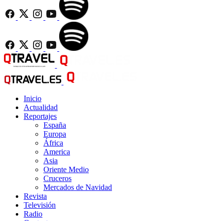
Inicio
Actualidad
Reportajes
España
Europa
África
America
Asia
Oriente Medio
Cruceros
Mercados de Navidad
Revista
Televisión
Radio