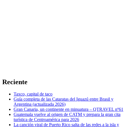
Reciente
Taxco, capital de taco
Guía completa de las Cataratas del Iguazú entre Brasil y
Argentina (actualizada 2026)
Gran Canaria, un continente en minuatura – QTRAVEL nº61
Guatemala vuelve al origen de CATM y prepara la gran cita
turística de Centroamérica para 2026
La canción viral de Puerto Rico salta de las redes a la isla y