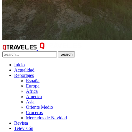
Search
Inicio
Actualidad
Reportajes
España
Europa
África
America
Asia
Oriente Medio
Cruceros
Mercados de Navidad
Revista
Televisión