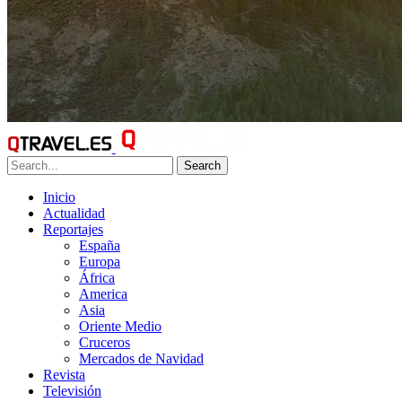
Search
Inicio
Actualidad
Reportajes
España
Europa
África
America
Asia
Oriente Medio
Cruceros
Mercados de Navidad
Revista
Televisión