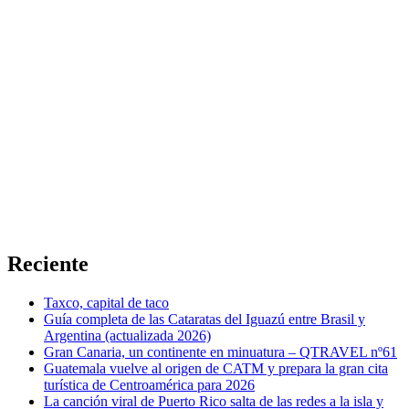
Reciente
Taxco, capital de taco
Guía completa de las Cataratas del Iguazú entre Brasil y
Argentina (actualizada 2026)
Gran Canaria, un continente en minuatura – QTRAVEL nº61
Guatemala vuelve al origen de CATM y prepara la gran cita
turística de Centroamérica para 2026
La canción viral de Puerto Rico salta de las redes a la isla y