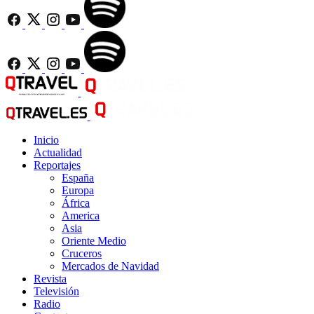
Inicio
Actualidad
Reportajes
España
Europa
África
America
Asia
Oriente Medio
Cruceros
Mercados de Navidad
Revista
Televisión
Radio