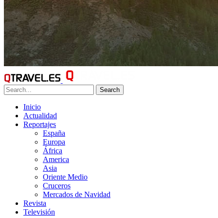
Search
Inicio
Actualidad
Reportajes
España
Europa
África
America
Asia
Oriente Medio
Cruceros
Mercados de Navidad
Revista
Televisión