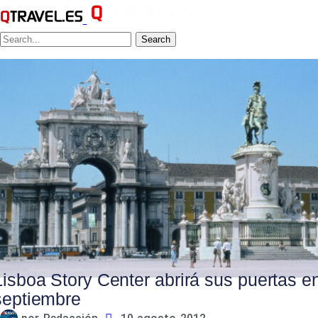
Search
Lisboa Story Center abrirá sus puertas e
septiembre