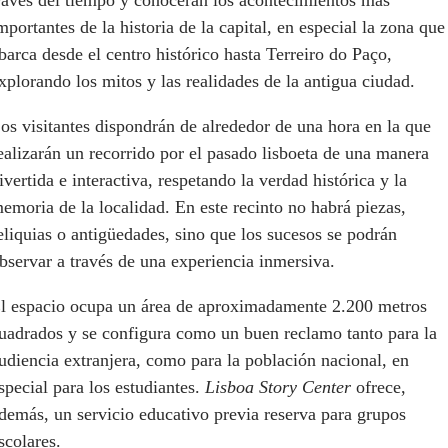
ravés del tiempo y conocerán los acontecimientos más
mportantes de la historia de la capital, en especial la zona que
barca desde el centro histórico hasta Terreiro do Paço,
xplorando los mitos y las realidades de la antigua ciudad.
os visitantes dispondrán de alrededor de una hora en la que
ealizarán un recorrido por el pasado lisboeta de una manera
ivertida e interactiva, respetando la verdad histórica y la
emoria de la localidad. En este recinto no habrá piezas,
eliquias o antigüedades, sino que los sucesos se podrán
bservar a través de una experiencia inmersiva.
l espacio ocupa un área de aproximadamente 2.200 metros
uadrados y se configura como un buen reclamo tanto para la
udiencia extranjera, como para la población nacional, en
special para los estudiantes.
Lisboa Story Center
ofrece,
demás, un servicio educativo previa reserva para grupos
scolares.