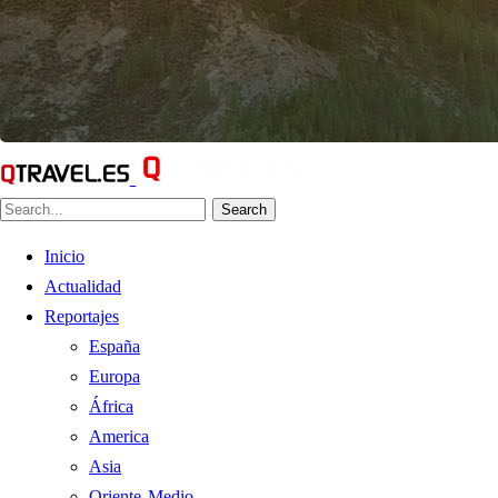
Search
Inicio
Actualidad
Reportajes
España
Europa
África
America
Asia
Oriente Medio