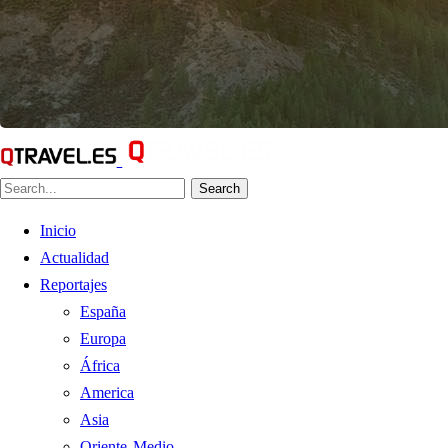
Search
Inicio
Actualidad
Reportajes
España
Europa
África
America
Asia
Oriente Medio